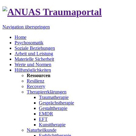
Navigation überspringen
Home
Psychosomatik
Soziale Beziehungen
Arbeit und Leistung
Materielle Sicherheit
Werte und Normen
Hilfsmöglichkeiten
Ressourcen
Resilienz
Recovery
Therapieerklärungen
Traumatherapie
Gesprächstherapie
Gestalttherapie
EMDR
EFT
Kunsttherapie
Naturheilkunde
Farblichttherapie