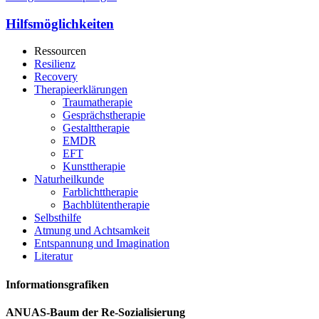
Hilfsmöglichkeiten
Ressourcen
Resilienz
Recovery
Therapieerklärungen
Traumatherapie
Gesprächstherapie
Gestalttherapie
EMDR
EFT
Kunsttherapie
Naturheilkunde
Farblichttherapie
Bachblütentherapie
Selbsthilfe
Atmung und Achtsamkeit
Entspannung und Imagination
Literatur
Informationsgrafiken
ANUAS-Baum der Re-Sozialisierung