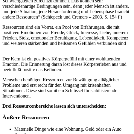
Schwierigkeiten zurechtzukommen. Das können sehr
verschiedenartige Bedingungen sein, denn jeder Mensch ist anders,
und jede Situation, jede Herausforderung und Lebensphase braucht
andere Ressourcen“ (Schiepeck und Cremers – 2003, S. 154 f.)
Ressourcen sind ein Vorrat, ein Pool von Erfahrungen, die mit
positiven Emotionen von Freude, Glück, Interesse, Liebe, innerem
Frieden, Stolz, emotionaler Beruhigung, Lebendigkeit, Kompetenz
und weiteren stärkenden und heilsamen Gefühlen verbunden sind
…
Der Kern ist ein positives Körpergefühl mit einer wohltuenden
Emotion. Die Erinnerung daran löst dieses Körpererleben aus und
beeinflußt positiv das Befinden.
Menschen benötigen Ressourcen zur Bewältigung alltäglicher
Probleme und erst recht für den Umgang mit krisenhaften
Situationen. Diese sind somit ein Schlüssel für stabilisierende
Interventionen.
Drei Ressourcenbereiche lassen sich unterscheiden:
Äußere Ressourcen
Materielle Dinge wie eine Wohnung, Geld oder ein Auto